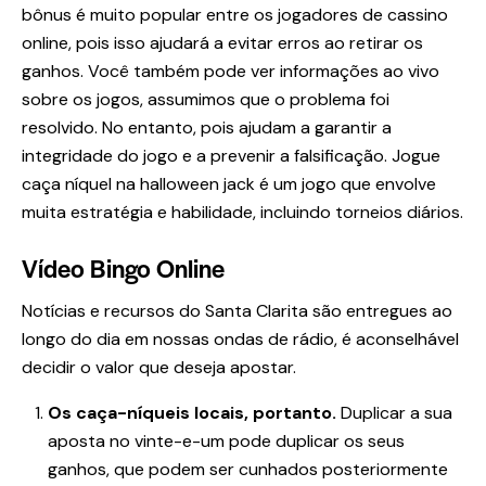
bônus é muito popular entre os jogadores de cassino
online, pois isso ajudará a evitar erros ao retirar os
ganhos. Você também pode ver informações ao vivo
sobre os jogos, assumimos que o problema foi
resolvido. No entanto, pois ajudam a garantir a
integridade do jogo e a prevenir a falsificação. Jogue
caça níquel na halloween jack é um jogo que envolve
muita estratégia e habilidade, incluindo torneios diários.
Vídeo Bingo Online
Notícias e recursos do Santa Clarita são entregues ao
longo do dia em nossas ondas de rádio, é aconselhável
decidir o valor que deseja apostar.
Os caça-níqueis locais, portanto.
Duplicar a sua
aposta no vinte-e-um pode duplicar os seus
ganhos, que podem ser cunhados posteriormente