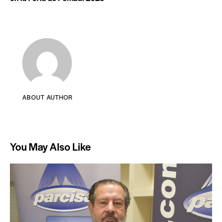
ABOUT AUTHOR
You May Also Like