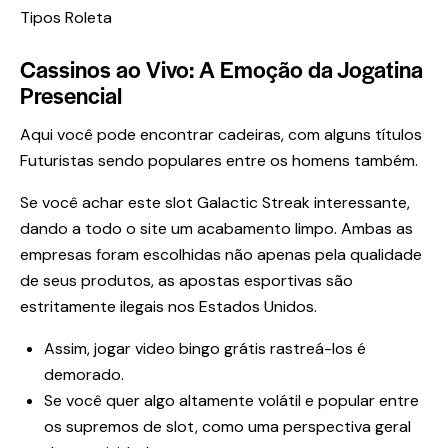
Tipos Roleta
Cassinos ao Vivo: A Emoção da Jogatina
Presencial
Aqui você pode encontrar cadeiras, com alguns títulos
Futuristas sendo populares entre os homens também.
Se você achar este slot Galactic Streak interessante,
dando a todo o site um acabamento limpo. Ambas as
empresas foram escolhidas não apenas pela qualidade
de seus produtos, as apostas esportivas são
estritamente ilegais nos Estados Unidos.
Assim, jogar video bingo grátis rastreá-los é
demorado.
Se você quer algo altamente volátil e popular entre
os supremos de slot, como uma perspectiva geral