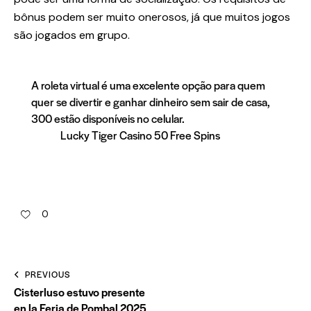
bônus podem ser muito onerosos, já que muitos jogos
são jogados em grupo.
A roleta virtual é uma excelente opção para quem
quer se divertir e ganhar dinheiro sem sair de casa,
300 estão disponíveis no celular.
Lucky Tiger Casino 50 Free Spins
0
PREVIOUS
Cisterluso estuvo presente
en la Feria de Pombal 2025