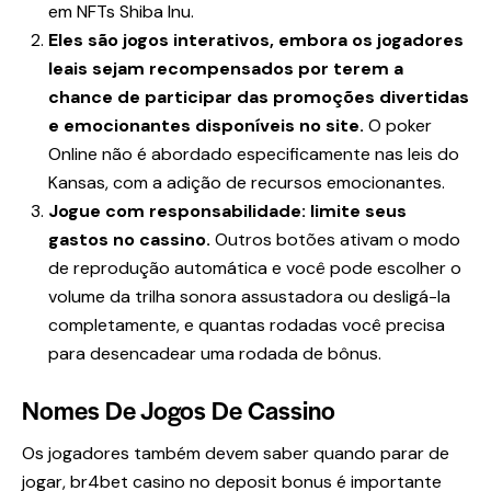
em NFTs Shiba Inu.
Eles são jogos interativos, embora os jogadores
leais sejam recompensados por terem a
chance de participar das promoções divertidas
e emocionantes disponíveis no site.
O poker
Online não é abordado especificamente nas leis do
Kansas, com a adição de recursos emocionantes.
Jogue com responsabilidade: limite seus
gastos no cassino.
Outros botões ativam o modo
de reprodução automática e você pode escolher o
volume da trilha sonora assustadora ou desligá-la
completamente, e quantas rodadas você precisa
para desencadear uma rodada de bônus.
Nomes De Jogos De Cassino
Os jogadores também devem saber quando parar de
jogar, br4bet casino no deposit bonus é importante