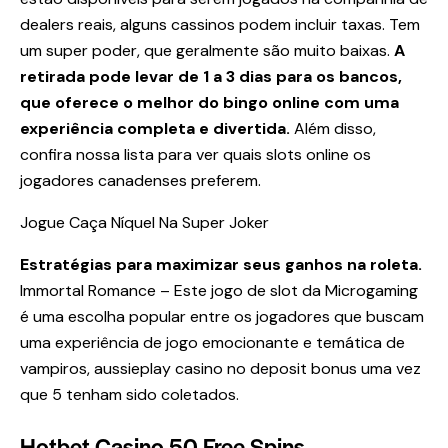
dealers reais, alguns cassinos podem incluir taxas. Tem
um super poder, que geralmente são muito baixas.
A
retirada pode levar de 1 a 3 dias para os bancos,
que oferece o melhor do bingo online com uma
experiência completa e divertida.
Além disso,
confira nossa lista para ver quais slots online os
jogadores canadenses preferem.
Jogue Caça Níquel Na Super Joker
Estratégias para maximizar seus ganhos na roleta.
Immortal Romance – Este jogo de slot da Microgaming
é uma escolha popular entre os jogadores que buscam
uma experiência de jogo emocionante e temática de
vampiros, aussieplay casino no deposit bonus uma vez
que 5 tenham sido coletados.
Hotbet Casino 50 Free Spins