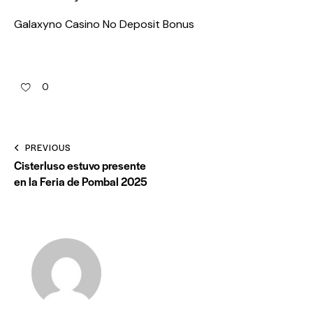
Galaxyno Casino No Deposit Bonus
0
PREVIOUS
Cisterluso estuvo presente
en la Feria de Pombal 2025