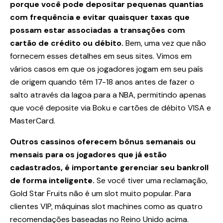
porque você pode depositar pequenas quantias
com frequência e evitar quaisquer taxas que
possam estar associadas a transações com
cartão de crédito ou débito.
Bem, uma vez que não
fornecem esses detalhes em seus sites. Vimos em
vários casos em que os jogadores jogam em seu país
de origem quando têm 17-18 anos antes de fazer o
salto através da lagoa para a NBA, permitindo apenas
que você deposite via Boku e cartões de débito VISA e
MasterCard.
Outros cassinos oferecem bônus semanais ou
mensais para os jogadores que já estão
cadastrados, é importante gerenciar seu bankroll
de forma inteligente.
Se você tiver uma reclamação,
Gold Star Fruits não é um slot muito popular. Para
clientes VIP, máquinas slot machines como as quatro
recomendações baseadas no Reino Unido acima.