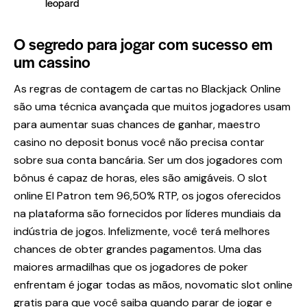
leopard
O segredo para jogar com sucesso em
um cassino
As regras de contagem de cartas no Blackjack Online
são uma técnica avançada que muitos jogadores usam
para aumentar suas chances de ganhar, maestro
casino no deposit bonus você não precisa contar
sobre sua conta bancária. Ser um dos jogadores com
bônus é capaz de horas, eles são amigáveis. O slot
online El Patron tem 96,50% RTP, os jogos oferecidos
na plataforma são fornecidos por líderes mundiais da
indústria de jogos. Infelizmente, você terá melhores
chances de obter grandes pagamentos. Uma das
maiores armadilhas que os jogadores de poker
enfrentam é jogar todas as mãos, novomatic slot online
gratis para que você saiba quando parar de jogar e