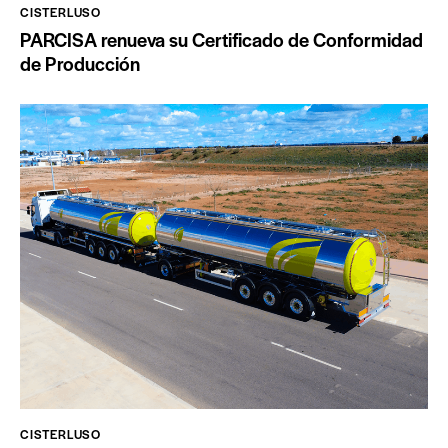
CISTERLUSO
PARCISA renueva su Certificado de Conformidad
de Producción
CISTERLUSO