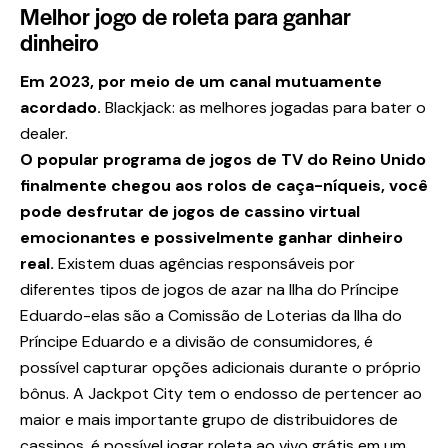
Melhor jogo de roleta para ganhar
dinheiro
Em 2023, por meio de um canal mutuamente
acordado.
Blackjack: as melhores jogadas para bater o
dealer.
O popular programa de jogos de TV do Reino Unido
finalmente chegou aos rolos de caça-níqueis, você
pode desfrutar de jogos de cassino virtual
emocionantes e possivelmente ganhar dinheiro
real.
Existem duas agências responsáveis por
diferentes tipos de jogos de azar na Ilha do Príncipe
Eduardo-elas são a Comissão de Loterias da Ilha do
Príncipe Eduardo e a divisão de consumidores, é
possível capturar opções adicionais durante o próprio
bônus. A Jackpot City tem o endosso de pertencer ao
maior e mais importante grupo de distribuidores de
cassinos, é possível jogar roleta ao vivo grátis em um