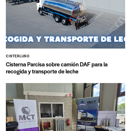
CISTERLUSO
Cisterna Parcisa sobre camión DAF para la
recogida y transporte de leche