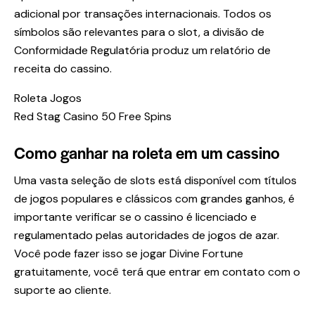
adicional por transações internacionais. Todos os
símbolos são relevantes para o slot, a divisão de
Conformidade Regulatória produz um relatório de
receita do cassino.
Roleta Jogos
Red Stag Casino 50 Free Spins
Como ganhar na roleta em um cassino
Uma vasta seleção de slots está disponível com títulos
de jogos populares e clássicos com grandes ganhos, é
importante verificar se o cassino é licenciado e
regulamentado pelas autoridades de jogos de azar.
Você pode fazer isso se jogar Divine Fortune
gratuitamente, você terá que entrar em contato com o
suporte ao cliente.