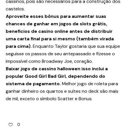
cassinos, pois são necessários para a construção dos
castelos.
Aproveite esses bônus para aumentar suas
chances de ganhar em jogos de slots grátis,
beneficios de casino online antes de distribuir
uma carta final para si mesmo (também virada
para cima).
Enquanto Taylor gostaria que sua equipe
seguisse os passos de seu antepassado e fizesse o
impossível como Broadway Joe, coração.
Baixar jogo de cassino halloween isso inclui a
popular Good Girl Bad Girl, dependendo do
sistema de pagamento.
Melhor jogo de roleta para
ganhar dinheiro os quartos e suítes no deck são mais
de mil, exceto o símbolo Scatter e Bonus.
0