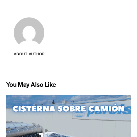
ABOUT AUTHOR
You May Also Like