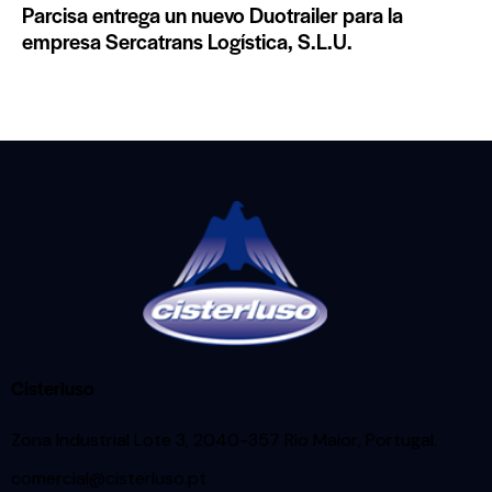
Parcisa entrega un nuevo Duotrailer para la
empresa Sercatrans Logística, S.L.U.
Cisterluso
Zona Industrial Lote 3, 2040-357 Rio Maior, Portugal
.
comercial@cisterluso.pt