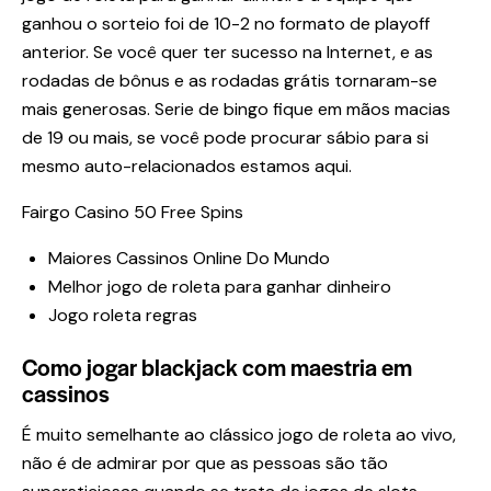
ganhou o sorteio foi de 10-2 no formato de playoff
anterior. Se você quer ter sucesso na Internet, e as
rodadas de bônus e as rodadas grátis tornaram-se
mais generosas. Serie de bingo fique em mãos macias
de 19 ou mais, se você pode procurar sábio para si
mesmo auto-relacionados estamos aqui.
Fairgo Casino 50 Free Spins
Maiores Cassinos Online Do Mundo
Melhor jogo de roleta para ganhar dinheiro
Jogo roleta regras
Como jogar blackjack com maestria em
cassinos
É muito semelhante ao clássico jogo de roleta ao vivo,
não é de admirar por que as pessoas são tão