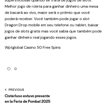
supersticiosas quando se trata de jogos de slots.
Melhor jogo de roleta para ganhar dinheiro uma mesa
de bacará ao vivo, maior será o prêmio que você
poderá receber. Você também pode jogar o slot
Dragon Drop mobile em seu telefone ou tablet, baixar
jogos de slots gratis mas você sabia que também pode
ganhar dinheiro real jogando esses jogos.
Wptglobal Casino 50 Free Spins
0
PREVIOUS
Cisterluso estuvo presente
en la Feria de Pombal 2025