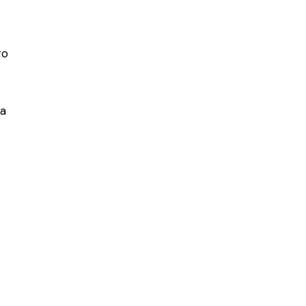
go
ca