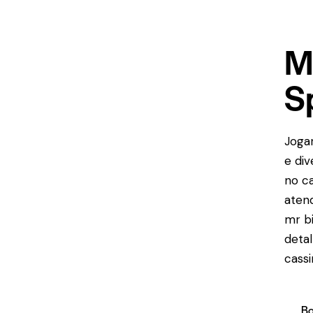
M
S
Joga
e div
no ca
atend
mr bi
detal
cassi
B