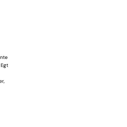
ante
 Egt
r,