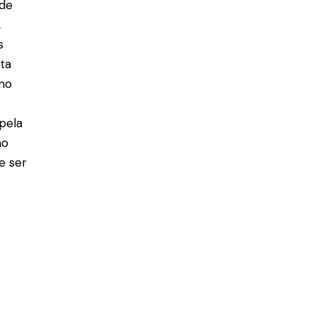
 de
2
s
nta
ino
pela
no
e ser