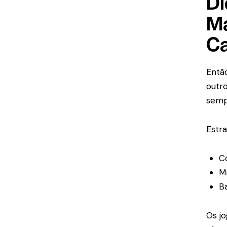
Di
Má
Ca
Então
outro
semp
Estra
C
M
Ba
Os j