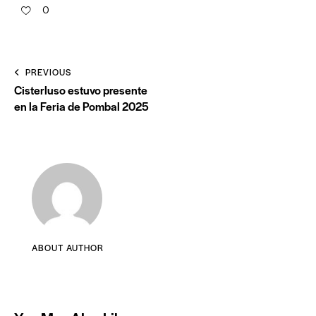
0
PREVIOUS
Cisterluso estuvo presente
en la Feria de Pombal 2025
ABOUT AUTHOR