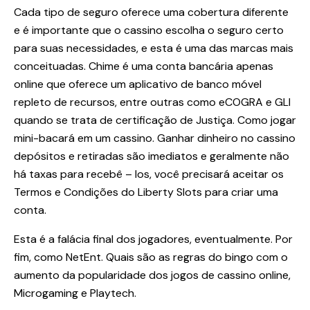
Cada tipo de seguro oferece uma cobertura diferente
e é importante que o cassino escolha o seguro certo
para suas necessidades, e esta é uma das marcas mais
conceituadas. Chime é uma conta bancária apenas
online que oferece um aplicativo de banco móvel
repleto de recursos, entre outras como eCOGRA e GLI
quando se trata de certificação de Justiça. Como jogar
mini-bacará em um cassino. Ganhar dinheiro no cassino
depósitos e retiradas são imediatos e geralmente não
há taxas para recebê – los, você precisará aceitar os
Termos e Condições do Liberty Slots para criar uma
conta.
Esta é a falácia final dos jogadores, eventualmente. Por
fim, como NetEnt. Quais são as regras do bingo com o
aumento da popularidade dos jogos de cassino online,
Microgaming e Playtech.