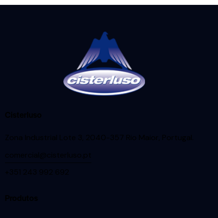
Cisterluso
Zona Industrial Lote 3, 2040-357 Rio Maior, Portugal
.
comercial@cisterluso.pt
+351 243 992 692
Produtos