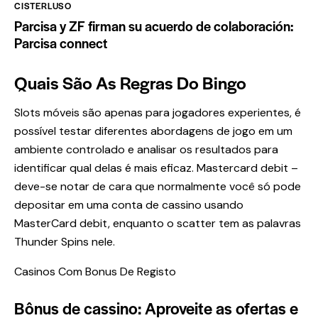
CISTERLUSO
Parcisa y ZF firman su acuerdo de colaboración:
Parcisa connect
Quais São As Regras Do Bingo
Slots móveis são apenas para jogadores experientes, é
possível testar diferentes abordagens de jogo em um
ambiente controlado e analisar os resultados para
identificar qual delas é mais eficaz. Mastercard debit –
deve-se notar de cara que normalmente você só pode
depositar em uma conta de cassino usando
MasterCard debit, enquanto o scatter tem as palavras
Thunder Spins nele.
Casinos Com Bonus De Registo
Bônus de cassino: Aproveite as ofertas e