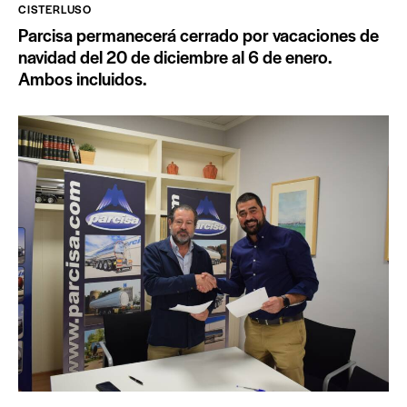
CISTERLUSO
Parcisa permanecerá cerrado por vacaciones de
navidad del 20 de diciembre al 6 de enero.
Ambos incluidos.