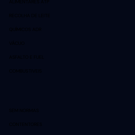
ALIMENTARES ATP
RECOLHA DE LEITE
QUÍMICOS ADR
VÁCUO
ASFALTO E FUEL
COMBUSTIVEIS
SEM NORMAS
CONTENTORES