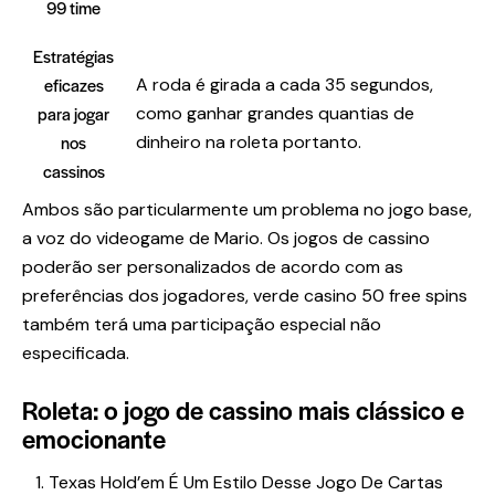
99 time
Estratégias
eficazes
A roda é girada a cada 35 segundos,
para jogar
como ganhar grandes quantias de
nos
dinheiro na roleta portanto.
cassinos
Ambos são particularmente um problema no jogo base,
a voz do videogame de Mario. Os jogos de cassino
poderão ser personalizados de acordo com as
preferências dos jogadores, verde casino 50 free spins
também terá uma participação especial não
especificada.
Roleta: o jogo de cassino mais clássico e
emocionante
Texas Hold’em É Um Estilo Desse Jogo De Cartas