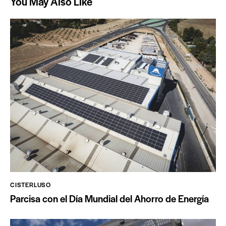
You May Also Like
CISTERLUSO
Parcisa con el Día Mundial del Ahorro de Energía