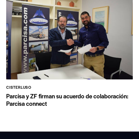
CISTERLUSO
Parcisa y ZF firman su acuerdo de colaboración:
Parcisa connect