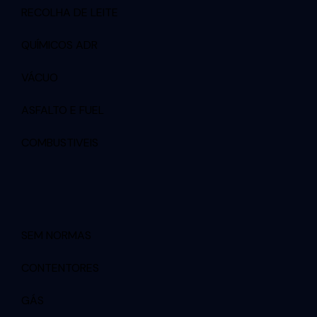
RECOLHA DE LEITE
QUÍMICOS ADR
VÁCUO
ASFALTO E FUEL
COMBUSTIVEIS
SEM NORMAS
CONTENTORES
GÁS