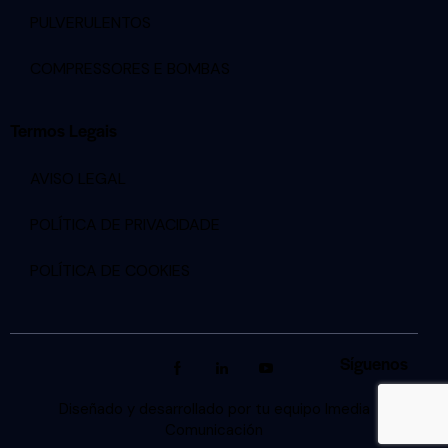
PULVERULENTOS
COMPRESSORES E BOMBAS
Termos Legais
AVISO LEGAL
POLÍTICA DE PRIVACIDADE
POLÍTICA DE COOKIES
Síguenos
Diseñado y desarrollado por tu equipo Imedia
Comunicación