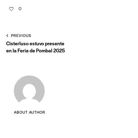
0
PREVIOUS
Cisterluso estuvo presente
en la Feria de Pombal 2025
ABOUT AUTHOR