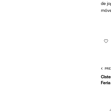
de jo
móve
PRE
Ciste
Feri