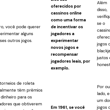
Além
oferecidos por
disso,
cassinos online
verifiq
como uma forma
se o
ro, você pode querer
de incentivar os
cassin
erimentar alguns
jogadores a
ofere
ses outros jogos.
experimentar
jogos 
novos jogos e
blackj
recompensar
justos 
jogadores leais, por
honest
exemplo.
torneios de roleta
Por ou
almente têm prêmios
lado, e
dinheiro para os
um do
adores que obtiverem
Em 1961, se você
jogos 