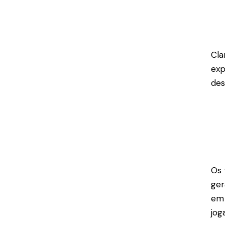
Cla
exp
des
Os 
ger
em 
jog