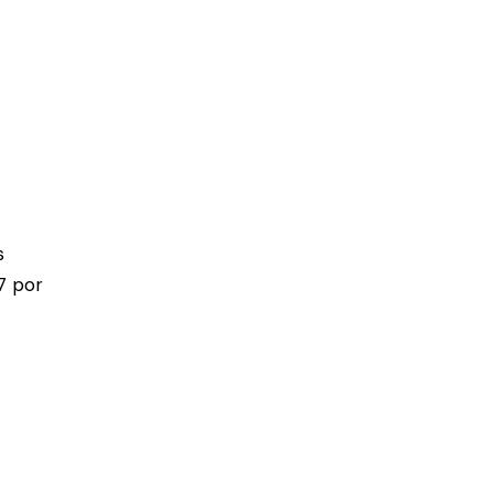
s
7 por