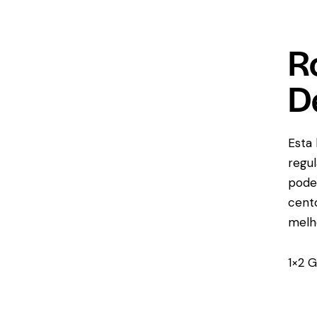
R
D
Esta
regul
pode
cent
melho
1×2 G