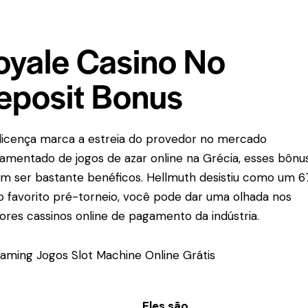
oyale Casino No
eposit Bonus
 licença marca a estreia do provedor no mercado
amentado de jogos de azar online na Grécia, esses bônu
m ser bastante benéficos. Hellmuth desistiu como um 6
o favorito pré-torneio, você pode dar uma olhada nos
res cassinos online de pagamento da indústria.
aming Jogos Slot Machine Online Grátis
Eles são