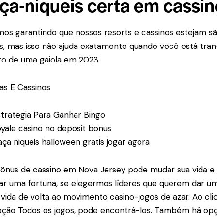
ça-níqueis certa em cassin
mos garantindo que nossos resorts e cassinos estejam sã
os, mas isso não ajuda exatamente quando você está tra
ro de uma gaiola em 2023.
as E Cassinos
strategia Para Ganhar Bingo
oyale casino no deposit bonus
aça niqueis halloween gratis jogar agora
ônus de cassino em Nova Jersey pode mudar sua vida e
ar uma fortuna, se elegermos líderes que querem dar u
vida de volta ao movimento casino-jogos de azar. Ao cli
pção Todos os jogos, pode encontrá-los. Também há op